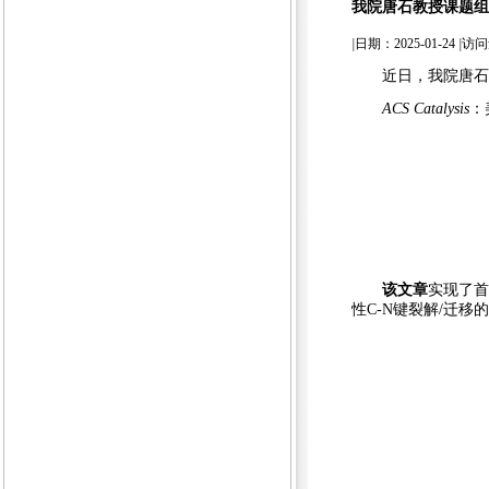
我院唐石教授课题组发表
|
日期：2025-01-24
|
访问
近日，我院唐石
ACS Catal
ysis
：
该文章
实现了首
性
C-N
键裂解
/
迁移的